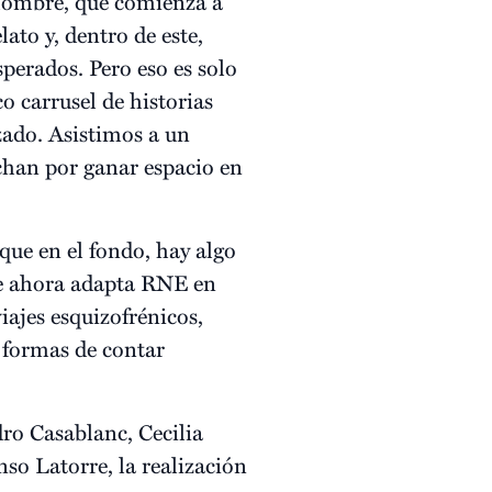
n hombre, que comienza a
lato y, dentro de este,
perados. Pero eso es solo
co carrusel de historias
zado. Asistimos a un
uchan por ganar espacio en
nque en el fondo, hay algo
ue ahora adapta RNE en
ajes esquizofrénicos,
s formas de contar
dro Casablanc, Cecilia
nso Latorre, la realización