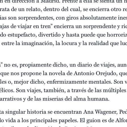
en en dirección a Madrid. Frente a ella se sienta u
rata de un relato, dentro del cual, se encierra otro re
rias son sorprendentes, con giros absolutamente ines
ajas de viajar en tren” encierra un sorprendente y ri
ndo estupefacto, divertido y hasta puede que horrori
entre la imaginación, la locura y la realidad que l
n” no es, propiamente dicho, un diario de viajes, au
es que nos propone la novela de Antonio Orejudo, q
les o, mejor dicho, enfermizamente mentales. Son vi
licos. Son viajes, también, a través de las múltiple
narrativos y de las miserias del alma humana.
sta singular historia se encuentran Ana Wagener, Pe
o vida a los principales papeles. El guion es de Alfo