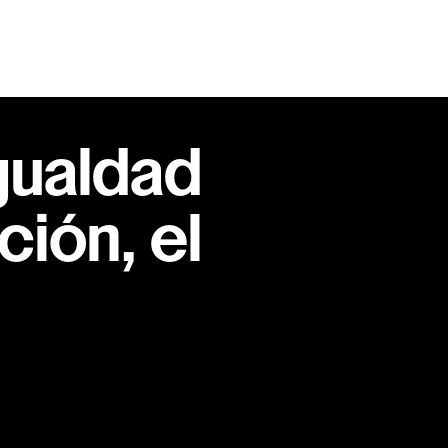
gualdad
ión, el