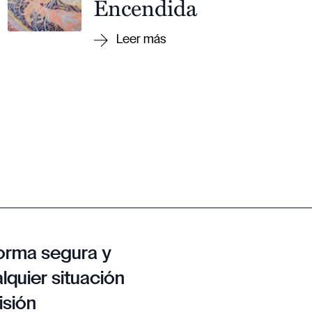
Encendida
orma segura y
lquier situación
isión