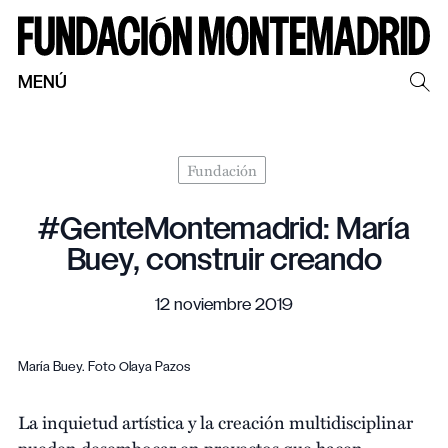
MENÚ
Fundación
#GenteMontemadrid: María
Buey, construir creando
12 noviembre 2019
María Buey. Foto Olaya Pazos
La inquietud artística y la creación multidisciplinar
pueden desembocar en proyectos que hacen