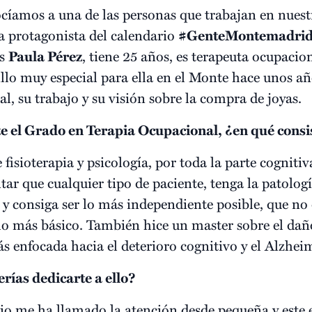
cíamos a una de las personas que trabajan en nues
la protagonista del calendario
#GenteMontemadri
es
Paula Pérez
, tiene 25 años, es terapeuta ocupacio
llo muy especial para ella en el Monte hace unos a
, su trabajo y su visión sobre la compra de joyas.
e el Grado en Terapia Ocupacional, ¿en qué consi
isioterapia y psicología, por toda la parte cogniti
ntar que cualquier tipo de paciente, tenga la patolog
 y consiga ser lo más independiente posible, que no
, lo más básico. También hice un master sobre el dañ
s enfocada hacia el deterioro cognitivo y el Alzhei
rías dedicarte a ello?
rio me ha llamado la atención desde pequeña y este 