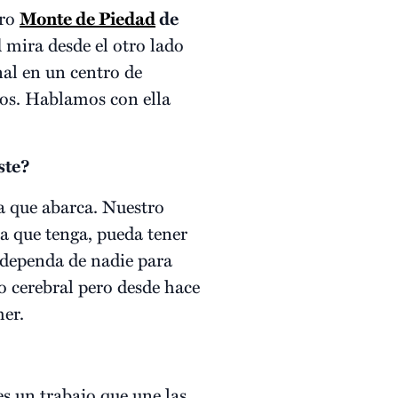
tro
Monte de Piedad
de
d
mira desde el otro lado
nal en un centro de
ños. Hablamos con ella
ste?
va que abarca. Nuestro
ía que tenga, pueda tener
 dependa de nadie para
o cerebral pero desde hace
mer.
es un trabajo que une las