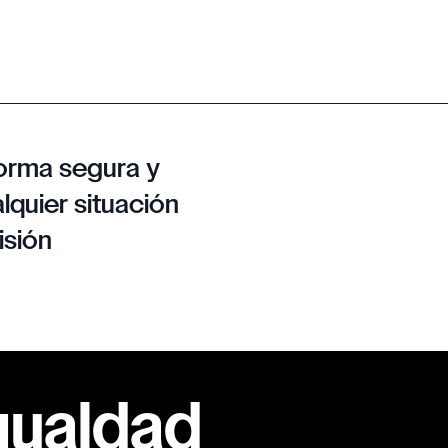
orma segura y
lquier situación
isión
gualdad