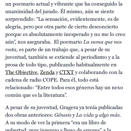
un poemario actual y vibrante que ha conseguido la
unanimidad del jurado. Él mismo, aún se siente
sorprendido: “La sensación, evidentemente, es de
alegría, pero por otra parte de cierto desconcierto
porque es absolutamente inesperado y no me lo creo
La suma que nos
aún”, nos aseguraba. El poemario
resta
, es parte de un trabajo que, a pesar de su
juventud, también se extiende al periodismo y a la
prosa de todo tipo, publicando habitualmente en
The Objective
,
Zenda
y
CTXT
y colaborando con la
cadena de radio COPE. Para él, todo está
relacionado: “Entre todos esos géneros hay un nexo
común que es la literatura”.
A pesar de su juventud, Gragera ya tenía publicadas
Génesis
La vida y algo más
dos obras anteriores:
y
.
A su modo de ver la primera “era un libro de
pubertad: muy ingenuo y lleno de errores”, y la