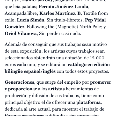
que leía patatas;
Fermín Jiménez Landa
,
Acampada libre;
Karlos Martínez. B
, Textile from
exile;
Lucía Simón
, Sin título-libretos;
Pep Vidal
González
, Following the (Magnetic) North Pole; y
Oriol Vilanova
, Sin perder casi nada.
Además de conseguir que sus trabajos sean motivo
de esta exposición, los artistas cuyos trabajos sean
seleccionados obtendrán una dotación de 12.000
euros cada uno; y se editará un
catálogo en edición
bilingüe español/inglés
con todos estos proyectos.
Generaciones
, que surge del empeño por
promover
y proporcionar
a los
artistas
herramientas de
producción y difusión de sus trabajos, tiene como
principal objetivo el de ofrecer una
plataforma
,
dedicada al arte actual, para mostrar el trabajo de
jóvenes creadores
; y difundir estas propuestas