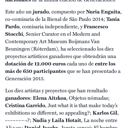
Este año un
jurado
, compuesto por
Nuria Enguita
,
co-comisaria de la Bienal de São Paulo 2014;
Tania
Pardo
, comisaria independiente, y
Francesco
Stocchi
, Senior Curator en el Modern and
Contemporary Art Museum Boijmans Van
Beuningen (Róterdam), ha seleccionado los diez
proyectos artísticos ganadores que obtendrán una
dotación de 12.000 euros
cada uno de
entre los
más de 650 participantes
que se han presentado a
Generación 2015.
Los diez artistas y proyectos que han resultado
ganadores
:
Elena Aitzkoa
, Objetos nómadas;
Cristina Garrido
, Just what it is that make today’s
exhibitions so different, so appealing?;
Karlos Gil
,
-––––––¬?;
Nadia y Laila Hotait
, La noche entre
Ali y yo;
Daniel Jacoby
, Jagata-sensei: El hombre