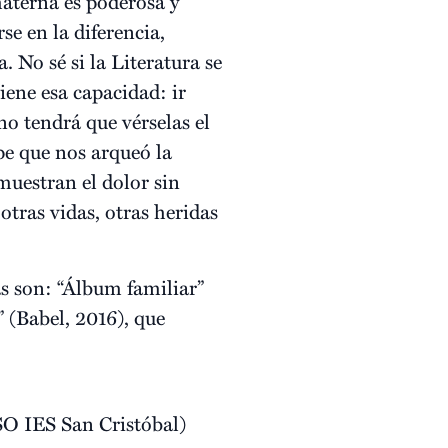
materna es poderosa y
se en la diferencia,
 No sé si la Literatura se
iene esa capacidad: ir
uno tendrá que vérselas el
pe que nos arqueó la
muestran el dolor sin
 otras vidas, otras heridas
as son: “Álbum familiar”
” (Babel, 2016), que
SO IES San Cristóbal)