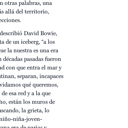
n otras palabras, una
 allá del territorio,
ecciones.
 describió David Bowie,
 de un iceberg, “a los
ue la nuestra es una era
en décadas pasadas fueron
ad con que entra el mar y
lutinan, separan, incapaces
olvidamos qué queremos,
e esa red y a la que
ho, están los muros de
cando, la grieta, lo
 niño-niña-joven-
una era de parias y