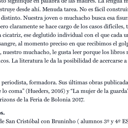
esto signifique en palabra de las madres. La lengua 
struye desde ahí. Menuda tarea. No es fácil construir
distinto. Nuestra joven o muchacho busca esa fisura.
ro claramente se hace cargo de los casos difíciles, t
a cicatriz, ese deglutido individual con el que cada 
a sangre, al momento preciso en que recibimos el gol
, nuestro muchacho, le gusta leer porque los libros 
cos. La literatura le da la posibilidad de acercarse a
.
a, periodista, formadora. Sus últimas obras publicad
e lo coma” (Hueders, 2016) y “La mujer de la guarda
izons de la Feria de Bolonia 2017.
s.
de San Cristóbal con Bruninho ( alumnos 3º y 4º E