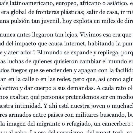
ís latinoamericano, europeo, africano o asiático, e
a global de fronteras plásticas; salir de casa, ir más
, una pulsión tan juvenil, hoy explota en miles de dir
nunca antes llegaron tan lejos. Vivimos esa era que
 del impacto que causa internet, habitando la punta
e y aterrador”. El mundo se expande y repliega, porq
 Las luchas de quienes quisieron cambiar el mundo 
ados fuegos que se encienden y apagan con la facilid
bran en la calle o en las redes, pero que, así como ag
olectivo y dar cuerpo a sus demandas. A cada rato 
s exaltar, qué personas pretendemos ser en medio d
stra intimidad. Y ahí está nuestra joven o muchac
res armados entre países con militares buscando, bus
 la imagen del migrante o refugiado, un cancerbero
y al cabo. La era del voyerismo, del smart-tech, es 