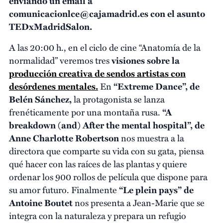
enviando un email a
comunicacionlce@cajamadrid.es con el asunto
TEDxMadridSalon.
A las 20:00 h., en el ciclo de cine “Anatomía de la
normalidad” veremos tres
visiones sobre la
producción creativa de sendos artistas con
desórdenes mentales.
En
“Extreme Dance”, de
Belén Sánchez,
la protagonista se lanza
frenéticamente por una montaña rusa.
“A
breakdown (and) After the mental hospital”,
de
Anne Charlotte Robertson
nos muestra a la
directora que comparte su vida con su gata, piensa
qué hacer con las raíces de las plantas y quiere
ordenar los 900 rollos de película que dispone para
su amor futuro. Finalmente
“Le plein pays” de
Antoine Boutet
nos presenta a Jean-Marie que se
integra con la naturaleza y prepara un refugio