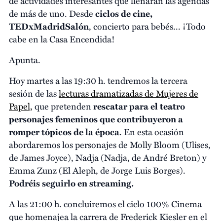
de actividades interesantes que llenarán las agendas
de más de uno. Desde
ciclos de cine,
TEDxMadridSalón
, concierto para bebés... ¡Todo
cabe en la Casa Encendida!
Apunta.
Hoy martes a las 19:30 h. tendremos la tercera
sesión de las
lecturas dramatizadas de Mujeres de
Papel,
que pretenden
rescatar para el teatro
personajes femeninos que contribuyeron a
romper tópicos de la época
. En esta ocasión
abordaremos los personajes de Molly Bloom (Ulises,
de James Joyce), Nadja (Nadja, de André Breton) y
Emma Zunz (El Aleph, de Jorge Luis Borges).
Podréis seguirlo en streaming.
A las 21:00 h. concluiremos el ciclo 100% Cinema
que homenajea la carrera de Frederick Kiesler en el