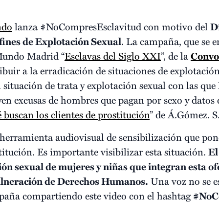
ndo
lanza #NoCompresEsclavitud con motivo del
D
 fines de Explotación Sexual
. La campaña, que se 
 Mundo Madrid “
Esclavas del Siglo XXI
”, de la
Convoc
buir a la erradicación de situaciones de explotación
 situación de trata y explotación sexual con las q
yen excusas de hombres que pagan por sexo y datos d
 buscan los clientes de prostitución
” de Á.Gómez. S
 herramienta audiovisual de sensibilización que pon
itución. Es importante visibilizar esta situación.
El
ión sexual de mujeres y niñas que integran esta of
ulneración de Derechos Humanos.
Una voz no se es
mpaña compartiendo este video con el hashtag
#NoC