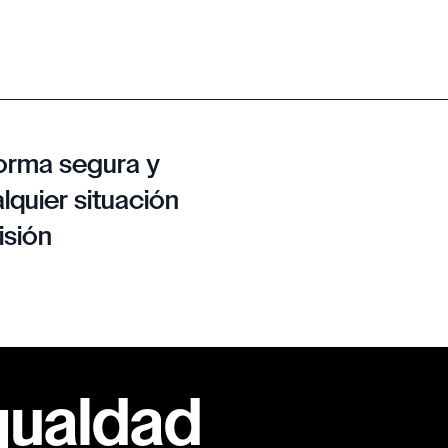
orma segura y
lquier situación
isión
gualdad