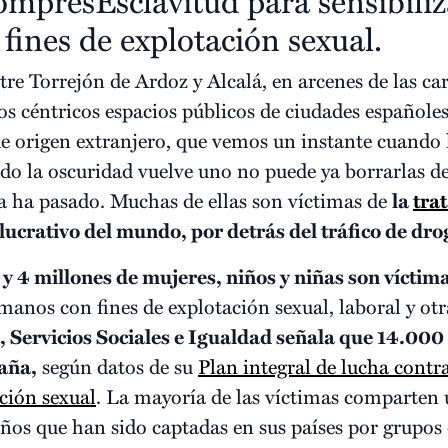
resEsclavitud para sensibilizar
fines de explotación sexual.
re Torrejón de Ardoz y Alcalá, en arcenes de las car
s céntricos espacios públicos de ciudades españoles
de origen extranjero, que vemos un instante cuando 
ndo la oscuridad vuelve uno no puede ya borrarlas d
da ha pasado. Muchas de ellas son víctimas de
la
tra
ucrativo del mundo, por detrás del tráfico de drog
y 4 millones de mujeres, niños y niñas son víctima
manos con fines de explotación sexual, laboral y otr
, Servicios Sociales e Igualdad señala que 14.000
paña,
según datos de su
Plan integral de lucha contra
ación sexual
. La mayoría de las víctimas comparten 
años que han sido captadas en sus países por grupos