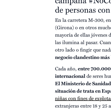
campaña #NoComp
de personas con 
En la carretera M-300, ent
(Girona) o en otros mucho
mayoría de ellas jóvenes 
las ilumina al pasar. Cua
otro lado o fingir que na
negocio clandestino más l
Cada año,
entre 700.000 
internacional
de seres hu
El Ministerio de Sanidad
situación de trata en Es
niñas con fines de explot
extranjeras entre 18 y 25 