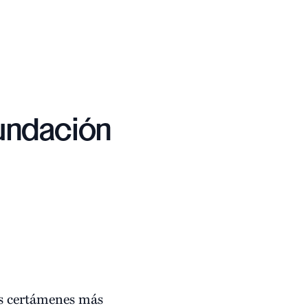
undación
os certámenes más