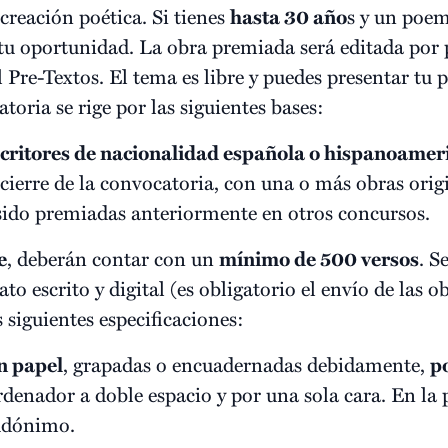
 creación poética. Si tienes
hasta 30 año
s y un poem
 tu oportunidad. La obra premiada será editada por 
al Pre-Textos. El tema es libre y puedes presentar t
oria se rige por las siguientes bases:
scritores de nacionalidad española o hispanoame
 cierre de la convocatoria, con una o más obras origi
sido premiadas anteriormente en otros concursos.
e
, deberán contar con un
mínimo de 500 versos
. S
o escrito y digital (es obligatorio el envío de las o
as siguientes especificaciones:
n papel
, grapadas o encuadernadas debidamente,
p
rdenador a doble espacio y por una sola cara. En la 
eudónimo.