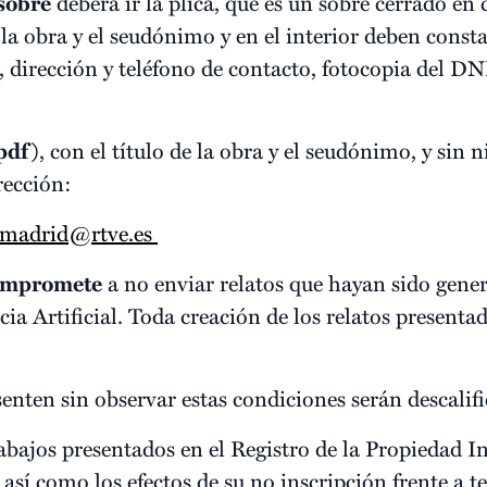
 sobre
deberá ir la plica, que es un sobre cerrado en 
a obra y el seudónimo y en el interior deben consta
, dirección y teléfono de contacto, fotocopia del DN
pdf)
, con el título de la obra y el seudónimo, y sin 
rección:
emadrid@rtve.es
compromete
a no enviar relatos que hayan sido gen
ia Artificial. Toda creación de los relatos presenta
senten sin observar estas condiciones serán descalifi
rabajos presentados en el Registro de la Propiedad I
 así como los efectos de su no inscripción frente a