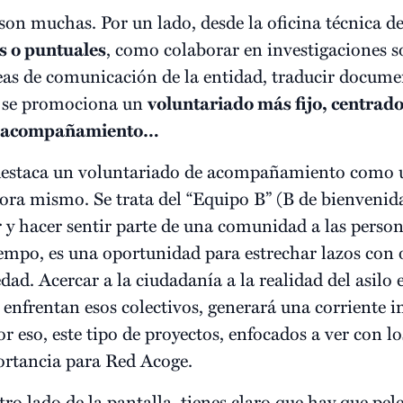
 son muchas. Por un lado, desde la oficina técnica d
s o puntuales
, como colaborar en investigaciones
eas de comunicación de la entidad, traducir document
, se promociona un
voluntariado más fijo, centrado
n, acompañamiento…
estaca un voluntariado de acompañamiento como u
ora mismo. Se trata del “Equipo B” (B de bienvenid
r y hacer sentir parte de una comunidad a las perso
empo, es una oportunidad para estrechar lazos con o
iedad. Acercar a la ciudadanía a la realidad del asil
 enfrentan esos colectivos, generará una corriente i
or eso, este tipo de proyectos, enfocados a ver con lo
ortancia para Red Acoge.
tro lado de la pantalla, tienes claro que hay que pelea