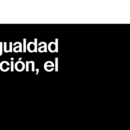
gualdad
ión, el