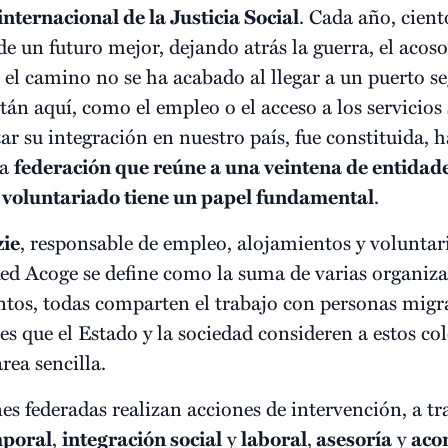
internacional de la Justicia Social
. Cada año, cient
e un futuro mejor, dejando atrás la guerra, el acoso
s, el camino no se ha acabado al llegar a un puerto 
tán aquí, como el empleo o el acceso a los servicios 
tar su integración en nuestro país, fue constituida, 
na
federación que reúne a una veintena de entidade
l voluntariado tiene un papel fundamental
.
ie
, responsable de empleo, alojamientos y voluntar
Red Acoge se define como la suma de varias organiz
intos, todas comparten el trabajo con personas migra
, es que el Estado y la sociedad consideren a estos c
rea sencilla.
nes federadas realizan acciones de intervención, a t
mporal
,
integración social
y
laboral
,
asesoría
y
aco