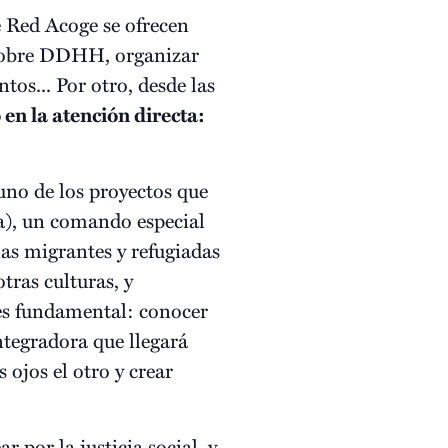
e Red Acoge se ofrecen
 sobre DDHH, organizar
os... Por otro, desde las
 en la atención directa:
no de los proyectos que
a), un comando especial
nas migrantes y refugiadas
tras culturas, y
o es fundamental: conocer
ntegradora que llegará
s ojos el otro y crear
r por la justicia social, y