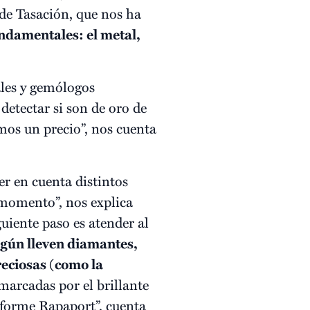
e Tasación, que nos ha
ndamentales: el metal,
ales y gemólogos
detectar si son de oro de
amos un precio”, nos cuenta
er en cuenta distintos
l momento”, nos explica
guiente paso es atender al
según lleven diamantes,
reciosas (como la
marcadas por el brillante
nforme Rapaport”, cuenta