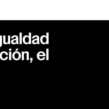
gualdad
ión, el