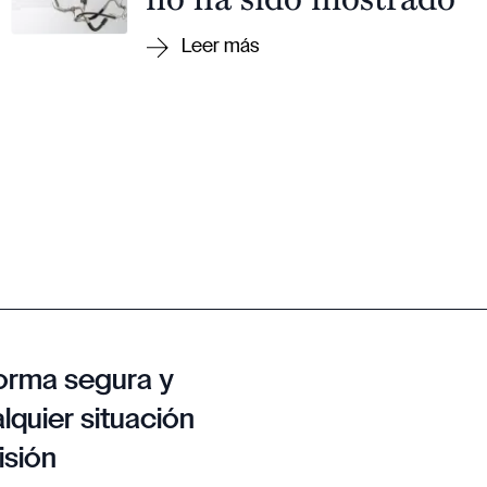
orma segura y
lquier situación
isión