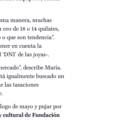
 misma manera, muchas
 oro de 18 o 14 quilates,
o o que son tendencia”.
ener en cuenta la
 ‘DNI’ de las joyas-.
ercado”, describe María.
stá igualmente buscado un
e las tasaciones
e.
álogo de mayo y pujar por
l y cultural de Fundación