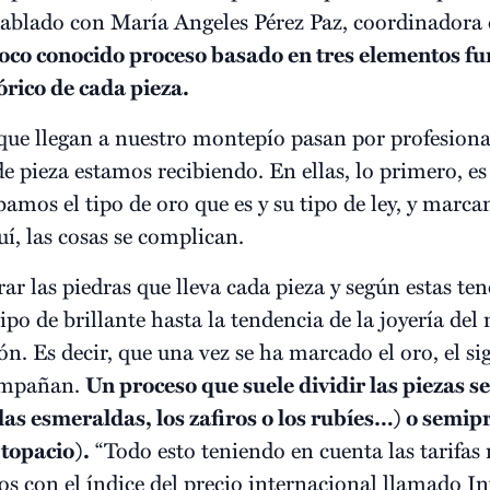
lado con María Angeles Pérez Paz, coordinadora d
poco conocido proceso basado en tres elementos fu
tórico de cada pieza.
 que llegan a nuestro montepío pasan por profesion
 pieza estamos recibiendo. En ellas, lo primero, es 
amos el tipo de oro que es y su tipo de ley, y marc
uí, las cosas se complican.
 las piedras que lleva cada pieza y según estas ten
tipo de brillante hasta la tendencia de la joyería de
n. Es decir, que una vez se ha marcado el oro, el si
compañan.
Un proceso que suele dividir las piezas 
las esmeraldas, los zafiros o los rubíes…) o semip
 topacio).
“Todo esto teniendo en cuenta las tarifas 
os con el índice del precio internacional llamado I