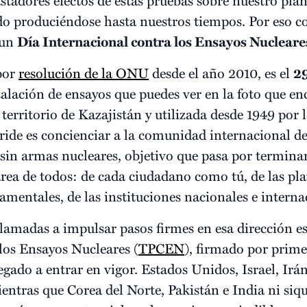
do produciéndose hasta nuestros tiempos. Por eso c
 un
Día Internacional contra los Ensayos Nucleare
 por
resolución de la ONU
desde el año 2010, es el
29
talación de ensayos que puedes ver en la foto que en
n territorio de Kazajistán y utilizada desde 1949 por
éride es concienciar a la comunidad internacional d
in armas nucleares, objetivo que pasa por termina
rea de todos: de cada ciudadano como tú, de las pla
mentales, de las instituciones nacionales e internac
lamadas a impulsar pasos firmes en esa dirección es
los Ensayos Nucleares (
TPCEN
), firmado por prime
gado a entrar en vigor. Estados Unidos, Israel, Irá
entras que Corea del Norte, Pakistán e India ni siqu