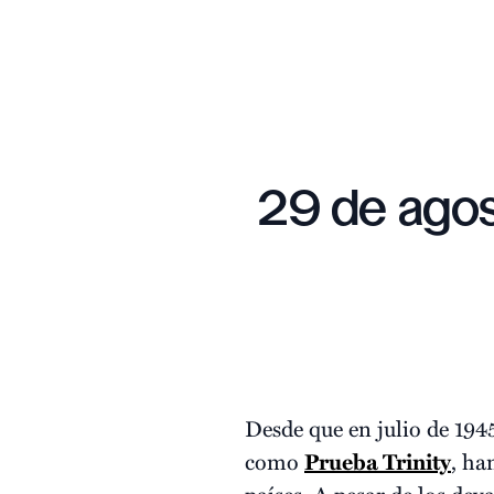
29 de agos
Desde que en julio de 194
como
Prueba Trinity
, ha
países. A pesar de los dev