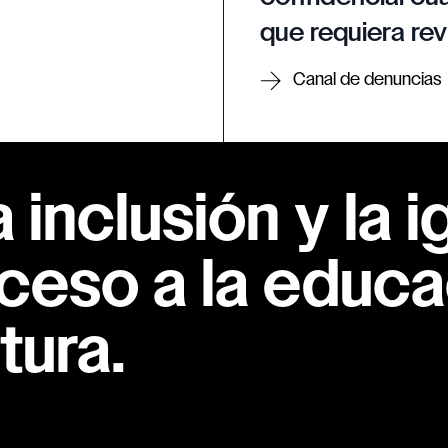
que requiera rev
Canal de denuncias
inclusión y la i
ceso a la educac
tura.