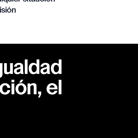
isión
gualdad
ión, el