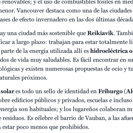
 renovables; y el uso de combustibles fósiles en med
menor. Vancouver destaca como una de las ciudades
ases de efecto invernadero en las dos últimas décad
ay una ciudad más sostenible que
Reikiavik
. Tambi
icar a largo plazo: trabajan para estar totalmente l
parte de la energía utilizada allí es
hidroeléctrica 
os de vida muy saludables. Es fácil encontrar en s
ológicas y existen numerosas propuestas de ocio y 
naturales próximos.
 solar
es todo un sello de identidad en
Friburgo (A
bre edificios públicos y privados, escuelas e incluso
energía son habituales; y los lugareños colaboran m
e residuos. Es célebre el barrio de Vauban, a las afue
a estar poco menos que prohibidos.