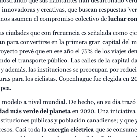
 innovadoras y creativas, que buscan respuestas 'ver
danos asumen el compromiso colectivo de
luchar con
as ciudades que con frecuencia es señalada como ej
an para convertirse en la primera gran capital del
royecto prevé que en ese año el 75% de los viajes de
zando el transporte público. Las calles de la capital 
y además, las instituciones se preocupan por reducir
uras para los ciclistas. Copenhague fue elegida en 
pea.
n modelo a nivel mundial. De hecho, en su día trazó
dad más verde del planeta
en 2020. Una iniciativa 
nstituciones públicas y población canadiense; y que 
resos. Casi toda la
energía eléctrica
que se consume 