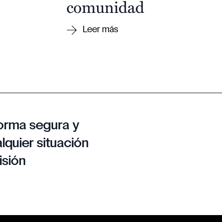
comunidad
orma segura y
lquier situación
isión