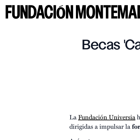
Becas 'Ca
La
Fundación Universia
h
dirigidas a impulsar la
fo