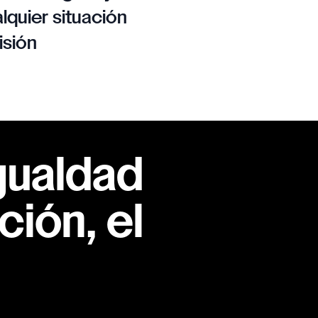
lquier situación
isión
gualdad
ión, el