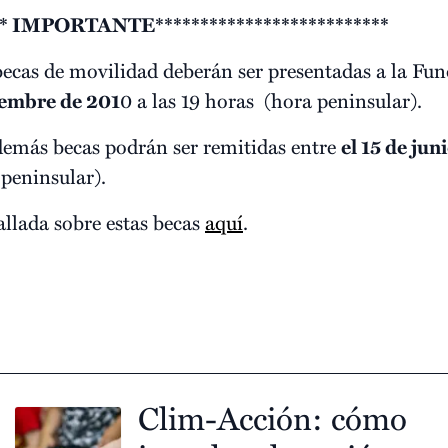
*** IMPORTANTE**************************
s becas de movilidad deberán ser presentadas a la F
tiembre de 201
0 a las 19 horas (hora peninsular).
s demás becas podrán ser remitidas entre
el 15 de jun
 peninsular).
allada sobre estas becas
aquí
.
Clim-Acción: cómo