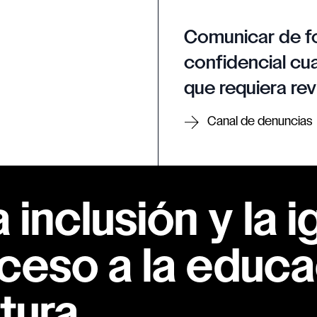
Comunicar de f
confidencial cua
que requiera rev
Canal de denuncias
inclusión y la i
ceso a la educac
tura.