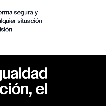
orma segura y
lquier situación
isión
gualdad
ión, el