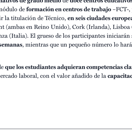
rmativos de grado medio
doce centros educativo
 módulo de
formación en centros de trabajo
–FCT-, 
r la titulación de Técnico,
en
seis ciudades europe
ht (ambas en Reino Unido), Cork (Irlanda), Lisboa 
za (Italia). El grueso de los participantes iniciarán 
 semanas
, mientras que un pequeño número lo hará
de
que los estudiantes adquieran competencias cl
ercado laboral, con el valor añadido de la
capacitac