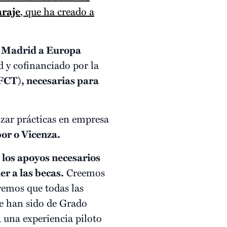
araje
, que ha creado a
 Madrid a Europa
 y cofinanciado por la
(FCT)
, necesarias para
zar prácticas en empresa
bor
o
Vicenza
.
los apoyos necesarios
r a las becas.
Creemos
remos que todas las
re han sido de Grado
 una experiencia piloto