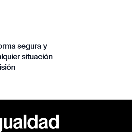
orma segura y
lquier situación
isión
gualdad