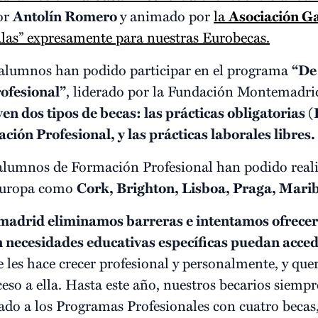
or
Antolín Romero
y animado por
la
Asociación G
Alas” expresamente para nuestras Eurobecas.
5 alumnos han podido participar en el programa
“
De
ofesional”
, liderado por la Fundación Montemadrid
yen dos tipos de becas: las
prácticas obligatorias 
ación Profesional, y las
prácticas laborales libres
.
 alumnos de Formación Profesional han podido reali
 Europa como
Cork
,
Brighton
,
Lisboa
,
Praga, Mari
drid eliminamos barreras e intentamos ofrecer 
 necesidades educativas específicas puedan accede
e les hace crecer profesional y personalmente, y que
eso a ella. Hasta este año, nuestros becarios siemp
o a los Programas Profesionales con cuatro becas,