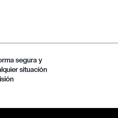
orma segura y
lquier situación
isión