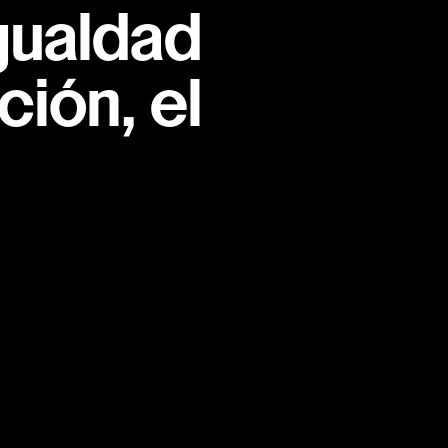
gualdad
ión, el