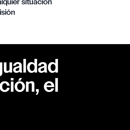
lquier situación
isión
gualdad
ión, el