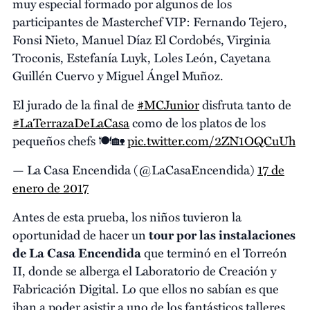
muy especial formado por algunos de los
participantes de Masterchef VIP: Fernando Tejero,
Fonsi Nieto, Manuel Díaz El Cordobés, Virginia
Troconis, Estefanía Luyk, Loles León, Cayetana
Guillén Cuervo y Miguel Ángel Muñoz.
El jurado de la final de
#MCJunior
disfruta tanto de
#LaTerrazaDeLaCasa
como de los platos de los
pequeños chefs 🍽🏡
pic.twitter.com/2ZN1OQCuUh
— La Casa Encendida (@LaCasaEncendida)
17 de
enero de 2017
Antes de esta prueba, los niños tuvieron la
oportunidad de hacer un
tour por las instalaciones
de La Casa Encendida
que terminó en el Torreón
II, donde se alberga el Laboratorio de Creación y
Fabricación Digital. Lo que ellos no sabían es que
iban a poder asistir a uno de los fantásticos talleres