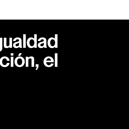
gualdad
ión, el