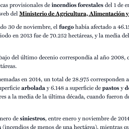
ticas provisionales de
incendios forestales
del 1 de 
 web del
Ministerio de Agricultura, Alimentación
ado 30 de noviembre, el
fuego
había afectado a 46.1
iodo en 2013 fue de 70.252 hectáreas, y la media de
bajo del último decenio correspondía al año 2008, c
táreas.
uemadas en 2014, un total de 28.975 corresponden a 
superficie
arbolada
y 6.148 a superficie de
pastos
y
d
res a la media de la última década, cuando fueron d
úmero de
siniestros
, entre enero y noviembre de 201
s
(incendios de menos de una hectárea), mientras qu