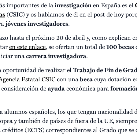
ás importantes de la
investigación
en España es el
as
(CSIC) y os hablamos de él en el post de hoy porq
ra
jóvenes investigadores
.
azo hasta el próximo 20 de abril y, como explican en
ltar
en este enlace
, se ofertan un total de
100 becas
q
niciar una
carrera investigadora
.
a oportunidad de realizar el
Trabajo de Fin de Gra
Agencia Estatal CSIC
con una
beca
cuya dotación e
e consideración de
ayuda
económica para
formació
da alumnos españoles, los que tengan nacionalidad d
pea y también de países de fuera de la UE, siempr
os créditos (ECTS) correspondientes al Grado que se 