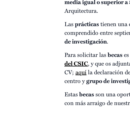
media igual o superior a 
Arquitectura.
Las
prácticas
tienen una d
comprendido entre septie
de investigación
.
Para solicitar las
becas
es
del CSIC
, y que os adjun
CV;
aquí
la declaración d
centro y
grupo de investi
Estas
becas
son una opor
con más arraigo de nuestro