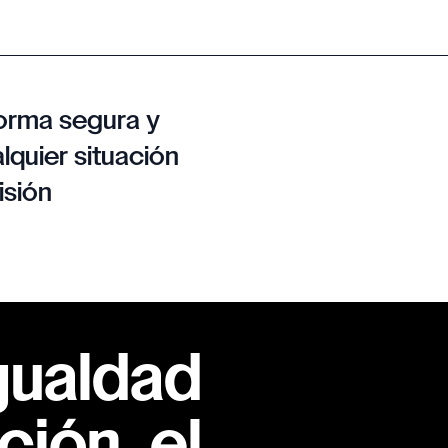
orma segura y
lquier situación
isión
gualdad