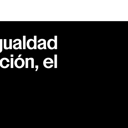
gualdad
ión, el