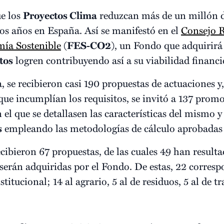
ue los
Proyectos Clima
reduzcan más de un millón 
os años en España. Así se manifestó en el
Consejo R
ía Sostenible
(
FES-CO2
), un Fondo que adquirirá
tos
logren contribuyendo así a su viabilidad financi
 se recibieron casi 190 propuestas de actuaciones y
ue incumplían los requisitos, se invitó a 137 promo
l que se detallasen las características del mismo y
s
empleando las metodologías de cálculo aprobadas
ecibieron 67 propuestas, de las cuales 49 han result
serán adquiridas por el Fondo. De estas, 22 corresp
stitucional; 14 al agrario, 5 al de residuos, 5 al de tr