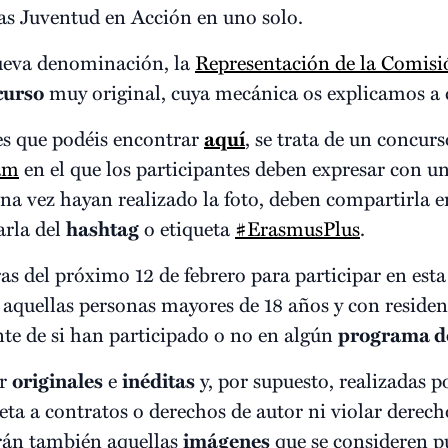
as Juventud en Acción en uno solo.
nueva denominación, la
Representación de la Comis
curso
muy original, cuya mecánica os explicamos a
es que podéis encontrar
aquí
, se trata de un concurs
am
en el que los participantes deben expresar con u
na vez hayan realizado la foto, deben compartirla en
arla del
hashtag
o etiqueta
#ErasmusPlus
.
as del próximo 12 de febrero para participar en esta 
aquellas personas mayores de 18 años y con residen
te de si han participado o no en algún
programa d
er
originales
e
inéditas
y, por supuesto, realizadas p
eta a contratos o derechos de autor ni violar derec
uirán también aquellas
imágenes
que se consideren pu