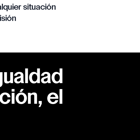
lquier situación
isión
gualdad
ión, el