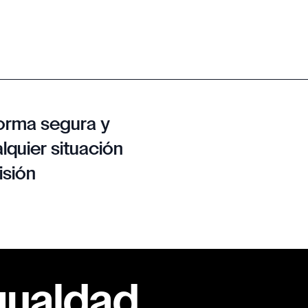
orma segura y
lquier situación
isión
gualdad