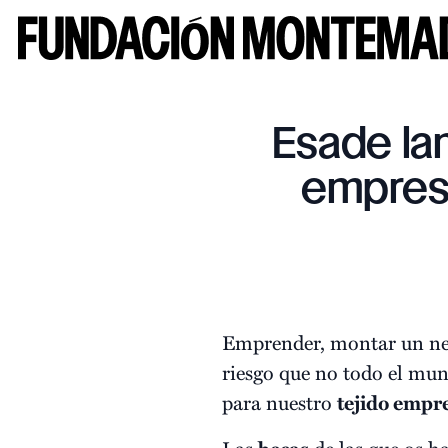
Esade la
empres
Emprender, montar un neg
riesgo que no todo el mund
para nuestro
tejido empr
Las
de las que os h