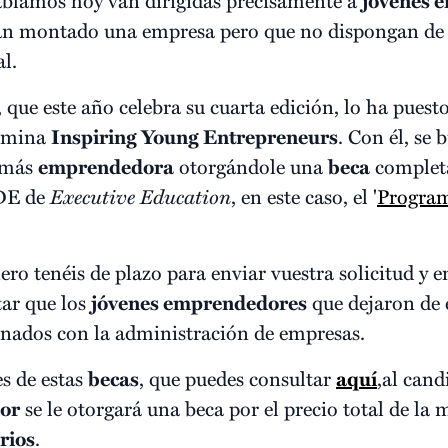
jóvenes 
yan montado una empresa pero que no dispongan d
l.
, que este año celebra su cuarta edición, lo ha pues
omina
Inspiring Young Entrepreneurs
. Con él, se
l más
emprendedora
otorgándole una
beca
completa
ADE de
Executive Education
, en este caso, el '
Program
ero tenéis de plazo para enviar vuestra solicitud y
tar que los
jóvenes emprendedores
que dejaron de 
onados con la administración de empresas.
s de estas
becas
, que puedes consultar
aquí
,al cand
or
se le otorgará una beca por el precio total de la 
rios
.