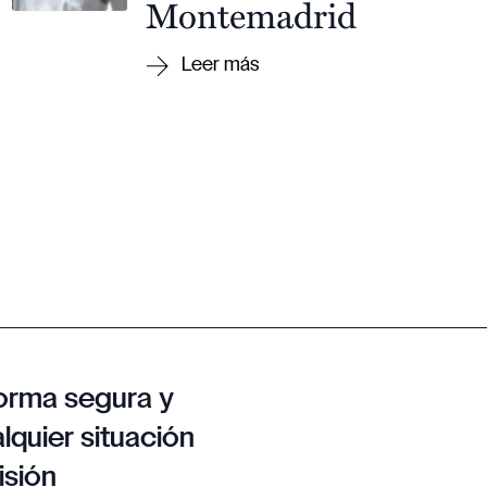
Montemadrid
orma segura y
lquier situación
isión