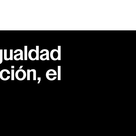
gualdad
ión, el