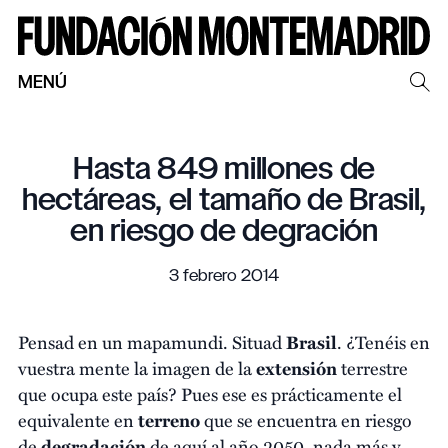
MENÚ
Hasta 849 millones de
hectáreas, el tamaño de Brasil,
en riesgo de degración
3 febrero 2014
Pensad en un mapamundi. Situad
Brasil
. ¿Tenéis en
vuestra mente la imagen de la
extensión
terrestre
que ocupa este país? Pues ese es prácticamente el
equivalente en
terreno
que se encuentra en riesgo
de
degradación
de aquí al año 2050, nada más y