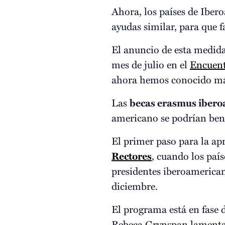
Ahora, los países de Iber
ayudas similar, para que f
El anuncio de esta medida
mes de julio en el
Encuent
ahora hemos conocido más
Las
becas erasmus iber
americano se podrían ben
El primer paso para la ap
Rectores
, cuando los paí
presidentes iberoamerican
diciembre.
El programa está en fase d
Rebeca Grynspan lamenta q