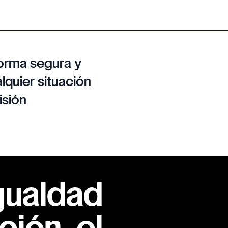
orma segura y
lquier situación
isión
gualdad