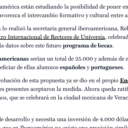
oamérica están estudiando la posibilidad de poner
avorezca el intercambio formativo y cultural entre 
 lo realizó la secretaria general iberoamericana, R
ro Internacional de Rectores de Universia
, celebra
 datos sobre este futuro
programa de becas
.
oamericanas
serían un total de 25.000 y además de e
eficiar de ellas alumnos
españoles
y
portugueses
.
robación de esta propuesta ya se dio en el propio
En
ses presentes aceptaron la medida. Ahora queda ratif
os, que se celebrará en la ciudad mexicana de Vera
e desarrollo y necesita una inversión de 4.000 dólar
ue en Iberoamérica no exista una provisión similar