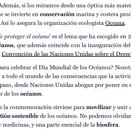
demás, si los miramos desde una óptica más materi
e se invierte en
conservación
marina y costera pro
. Así lo asegura la organización ecologista
Oceana
.
e proteger el océano
’ es el lema que ha escogido en 
éanos
, que además coincide con la inauguración del
a
Convención de las Naciones Unidas sobre el Dere
para celebrar el Día Mundial de los Océanos? Nosot
 a todo el mundo de las consecuencias que la activ
te paso, desde Naciones Unidas abogan por poner e
r de los
océanos
.
e la conmemoración sirviese para
movilizar
y unir 
tión sostenible
de los océanos. No podemos olvidar
 medicinas, y una parte esencial de la
biosfera
.