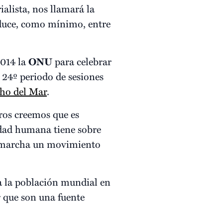
alista, nos llamará la
duce, como mínimo, entre
2014 la
ONU
para celebrar
 24º periodo de sesiones
cho del Mar
.
ros creemos que es
idad humana tiene sobre
n marcha un movimiento
a la población mundial en
 que son una fuente