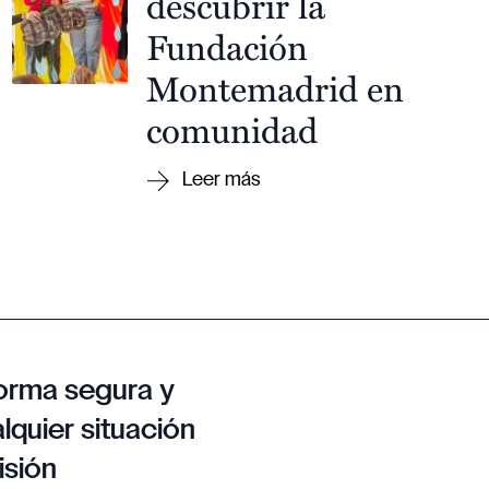
descubrir la
Fundación
Montemadrid en
comunidad
orma segura y
lquier situación
isión