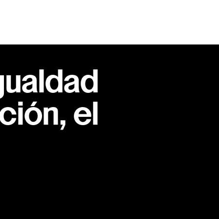
gualdad
ión, el