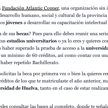
a
Fundación Atlantic Copper
, una organización sin
esarrollo humano, social y cultural de la provincia
los
jóvenes
a desarrollar su capacitación intelectual 
a de sus
becas
? Pues para ello debes reunir una serie
 tus
estudios
universitarios
o ya lo eres y quieres co
s haber superado la prueba de acceso a la
universid
 un mínimo de 60 créditos, así como contar con u
 haber repetido Bachillerato.
solicitas la beca por primera vez o bien la quieres r
réditos de los que te matriculaste el año anterior, 
rsidad de Huelva
, tanto en el caso de estar realiz
des consultar las bases al completo, donde te señal