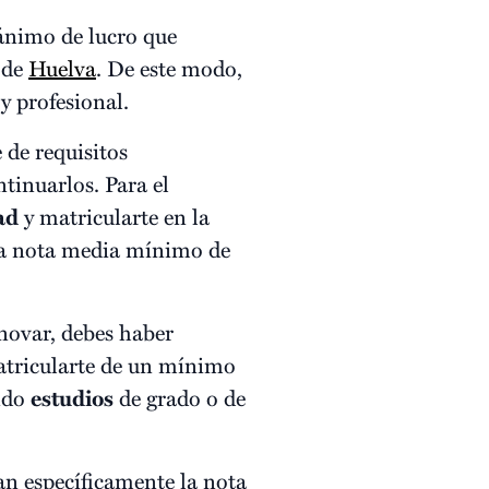
 ánimo de lucro que
 de
Huelva
. De este modo,
y profesional.
 de requisitos
ntinuarlos. Para el
ad
y matricularte en la
na nota media mínimo de
enovar, debes haber
matricularte de un mínimo
ando
estudios
de grado o de
an específicamente la nota