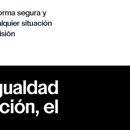
orma segura y
lquier situación
isión
gualdad
ión, el