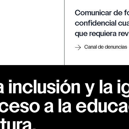
Comunicar de f
confidencial cua
que requiera rev
Canal de denuncias
inclusión y la i
ceso a la educac
tura.