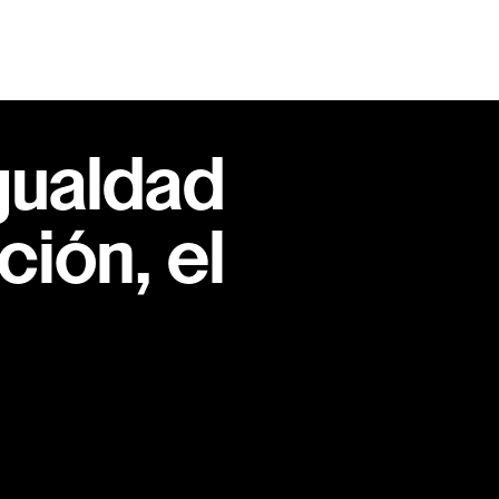
gualdad
ión, el