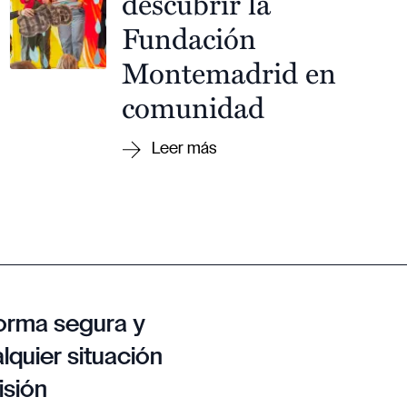
descubrir la
Fundación
Montemadrid en
comunidad
orma segura y
lquier situación
isión