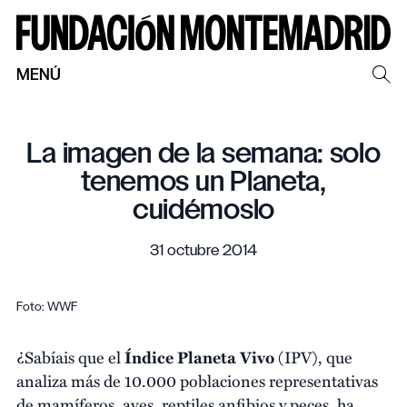
MENÚ
La imagen de la semana: solo
tenemos un Planeta,
cuidémoslo
31 octubre 2014
Foto: WWF
¿Sabíais que el
Índice Planeta Vivo
(IPV), que
analiza más de 10.000 poblaciones representativas
de mamíferos, aves, reptiles anfibios y peces, ha