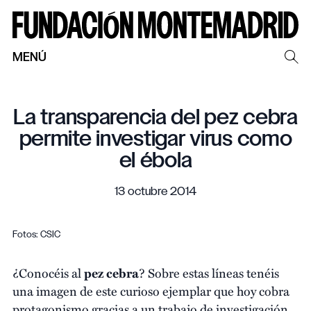
MENÚ
La transparencia del pez cebra
permite investigar virus como
el ébola
13 octubre 2014
Fotos: CSIC
¿Conocéis al
pez cebra
? Sobre estas líneas tenéis
una imagen de este curioso ejemplar que hoy cobra
protagonismo gracias a un trabajo de investigación