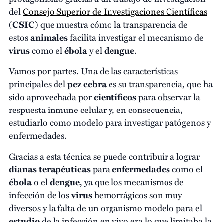
del
Consejo Superior de Investigaciones Científicas
(
CSIC
) que muestra cómo la transparencia de
estos
animales
facilita investigar el mecanismo de
virus
como el
ébola
y el
dengue
.
Vamos por partes. Una de las características
principales del
pez cebra
es su transparencia, que ha
sido aprovechada por
científicos
para observar la
respuesta inmune celular y, en consecuencia,
estudiarlo como modelo para investigar patógenos y
enfermedades.
Gracias a esta técnica se puede contribuir a lograr
dianas terapéuticas
para
enfermedades
como el
ébola
o el
dengue
, ya que los mecanismos de
infección de los
virus
hemorrágicos son muy
diversos y la falta de un organismo modelo para el
estudio
de la infección en vivo era lo que limitaba la