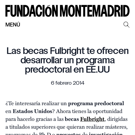
MENÚ
Las becas Fulbright te ofrecen
desarrollar un programa
predoctoral en EE.UU
6 febrero 2014
¿Te interesaría realizar un
programa predoctoral
en
Estados Unidos
? Ahora tienes la oportunidad
para hacerlo gracias a las
becas
Fulbright
, dirigidas
a titulados superiores que quieran realizar másteres,
programas de Ph.D o
proyectos
de
investigación