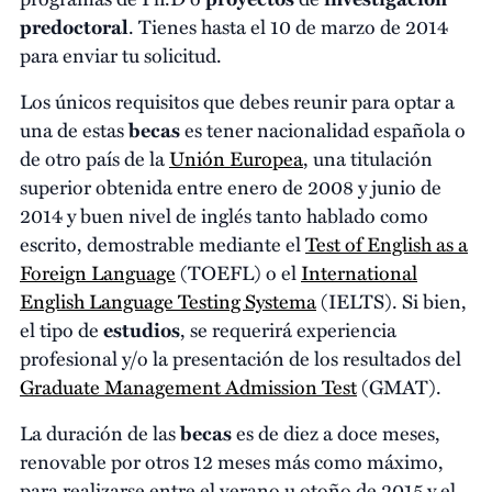
predoctoral
. Tienes hasta el 10 de marzo de 2014
para enviar tu solicitud.
Los únicos requisitos que debes reunir para optar a
una de estas
becas
es tener nacionalidad española o
de otro país de la
Unión Europea
, una titulación
superior obtenida entre enero de 2008 y junio de
2014 y buen nivel de inglés tanto hablado como
escrito, demostrable mediante el
Test of English as a
Foreign Language
(TOEFL) o el
International
English Language Testing Systema
(IELTS). Si bien,
el tipo de
estudios
, se requerirá experiencia
profesional y/o la presentación de los resultados del
Graduate Management Admission Test
(GMAT).
La duración de las
becas
es de diez a doce meses,
renovable por otros 12 meses más como máximo,
para realizarse entre el verano u otoño de 2015 y el