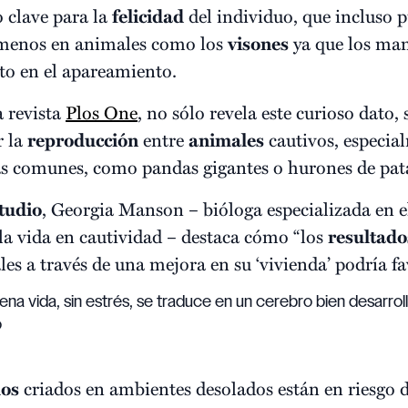
 clave para la
felicidad
del individuo, que incluso p
l menos en animales como los
visones
ya que los mam
ito en el apareamiento.
a revista
Plos One
, no sólo revela este curioso dato
r la
reproducción
entre
animales
cautivos, especia
s comunes, como pandas gigantes o hurones de pata
tudio
, Georgia Manson – bióloga especializada en e
la vida en cautividad – destaca cómo “los
resultado
les a través de una mejora en su ‘vivienda’ podría f
na vida, sin estrés, se traduce en un cerebro bien desarrol
o
os
criados en ambientes desolados están en riesgo d