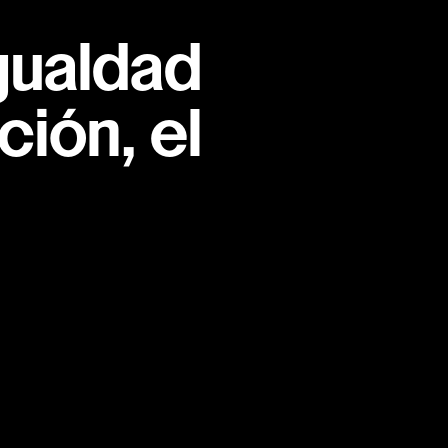
gualdad
ión, el