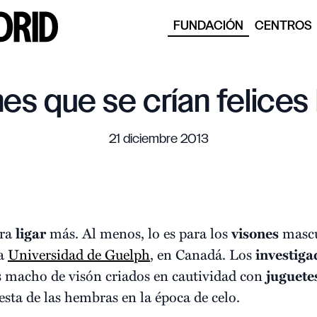
FUNDACIÓN
CENTROS
es que se crían felices
21 diciembre 2013
ara
ligar
más. Al menos, lo es para los
visones
mascu
la
Universidad de Guelph
, en Canadá. Los
investiga
s macho de visón criados en cautividad con
juguete
sta de las hembras en la época de celo.