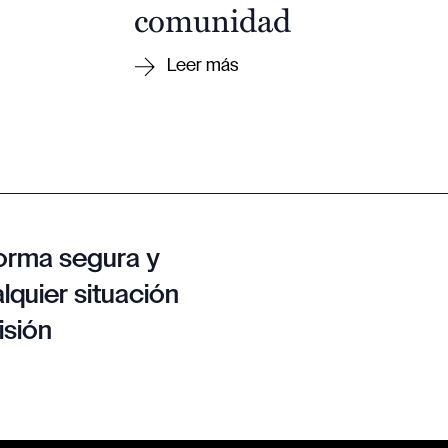
comunidad
orma segura y
lquier situación
isión