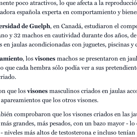
ente poco atractivos, lo que afecta a la reproducci
gadora española experta en comportamiento y biene
ersidad de Guelph
, en Canadá, estudiaron el comp
no y 32 machos en cautividad durante dos años, de 
s en jaulas acondicionadas con juguetes, piscinas y
amiento
, los
visones
machos se presentaron en jaul
o que cada hembra sólo podía ver a sus pretendiente
criado.
on que los
visones
masculinos criados en jaulas ac
s apareamientos que los otros visones.
ién comprobaron que los visones criados en las j
 más grandes, más pesados, con un bazo mayor - lo 
 niveles más altos de testosterona e incluso tenían