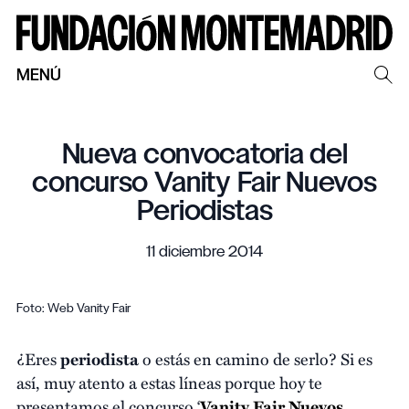
MENÚ
Nueva convocatoria del
concurso Vanity Fair Nuevos
Periodistas
11 diciembre 2014
Foto: Web Vanity Fair
¿Eres
periodista
o estás en camino de serlo? Si es
así, muy atento a estas líneas porque hoy te
presentamos el concurso ‘
Vanity Fair Nuevos