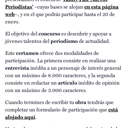
Periodistas’
–cuyas bases se alojan
en esta página
web
–, y en el que podrás participar hasta el 20 de
enero.
El objetivo del
concurso
es descubrir y apoyar a
jóvenes talentos del
periodismo
de actualidad.
Este
certamen
ofrece dos modalidades de
participación. La primera consiste en realizar una
entrevista
inédita a un personaje de interés general
con un máximo de 8.000 caracteres, y la segunda
consiste en redactar un
artículo
inédito de opinión
con un máximo de 3.000 caracteres.
Cuando termines de escribir tu
obra
tendrás que
completar un formulario de participación que
está
alojado aquí
.