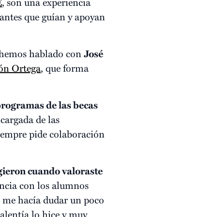
E
, son una experiencia
ñantes que guían y apoyan
 hemos hablado con
José
ón Ortega
, que forma
programas de las becas
cargada de las
siempre pide colaboración
gieron cuando valoraste
encia con los alumnos
ue me hacía dudar un poco
alentía lo hice y muy