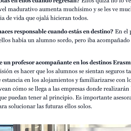
otas en ellos cuando regresan?
vel madurativo aumenta muchísimo y se les ve muc
a de vida que ojalá hicieran todos.
haces responsable cuando estás en destino?
En el 
 ellos había un alumno sordo, pero iba acompañado
 un profesor acompañante en los destinos Erasm
ión es hacer que los alumnos se sientan seguros tant
 estancia en los alojamientos y familiarizarse con l
vean cómo se llega a las empresas donde realizarán l
que puedan tener al principio. Es importante asesora
ra solucionar las futuras ellos solos.