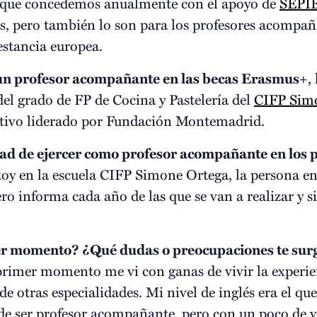
 que concedemos anualmente con el apoyo de
SEPI
es, pero también lo son para los profesores acompa
estancia europea.
un profesor acompañante en las becas Erasmus+
,
 del grado de FP de Cocina y Pastelería del
CIFP Sim
ativo liderado por Fundación Montemadrid.
dad de ejercer como profesor acompañante en los 
oy en la escuela CIFP Simone Ortega, la persona en
ero informa cada año de las que se van a realizar y 
mer momento? ¿Qué dudas o preocupaciones te sur
primer momento me vi con ganas de vivir la experi
de otras especialidades. Mi nivel de inglés era el q
de ser profesor acompañante, pero con un poco de v