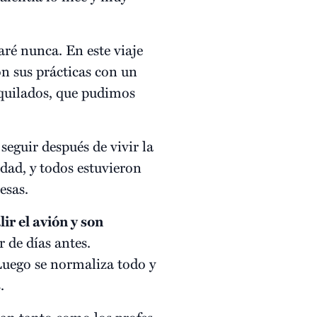
aré nunca. En este viaje
on sus prácticas con un
lquilados, que pudimos
eguir después de vivir la
dad, y todos estuvieron
esas.
ir el avión y son
 de días antes.
 Luego se normaliza todo y
.
ean tanto como los profes