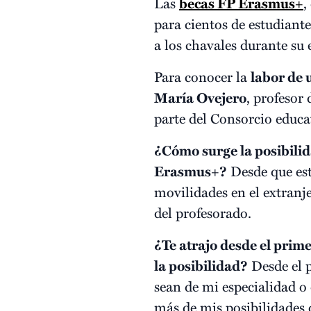
Las
becas FP Erasmus+
,
para cientos de estudiant
a los chavales durante su 
Para conocer la
labor de 
María Ovejero
, profesor
parte del Consorcio educ
¿Cómo surge la posibili
Erasmus+?
Desde que est
movilidades en el extranj
del profesorado.
¿Te atrajo desde el pri
la posibilidad?
Desde el 
sean de mi especialidad o 
más de mis posibilidades 