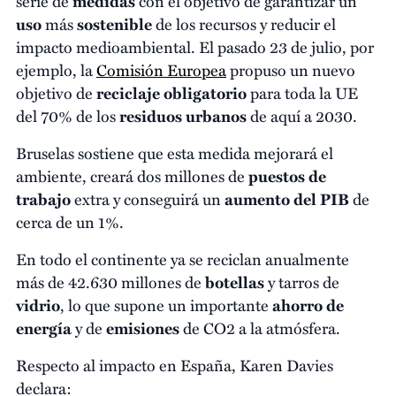
serie de
medidas
con el objetivo de garantizar un
uso
más
sostenible
de los recursos y reducir el
impacto medioambiental. El pasado 23 de julio, por
ejemplo, la
Comisión Europea
propuso un nuevo
objetivo de
reciclaje obligatorio
para toda la UE
del 70% de los
residuos urbanos
de aquí a 2030.
Bruselas sostiene que esta medida mejorará el
ambiente, creará dos millones de
puestos de
trabajo
extra y conseguirá un
aumento del PIB
de
cerca de un 1%.
En todo el continente ya se reciclan anualmente
más de 42.630 millones de
botellas
y tarros de
vidrio
, lo que supone un importante
ahorro de
energía
y de
emisiones
de CO2 a la atmósfera.
Respecto al impacto en España, Karen Davies
declara: