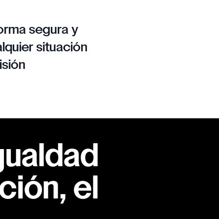
orma segura y
lquier situación
isión
gualdad
ión, el