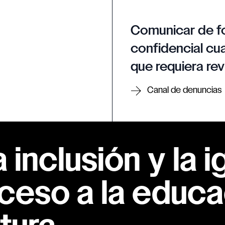
Comunicar de f
confidencial cua
que requiera rev
Canal de denuncias
inclusión y la i
ceso a la educac