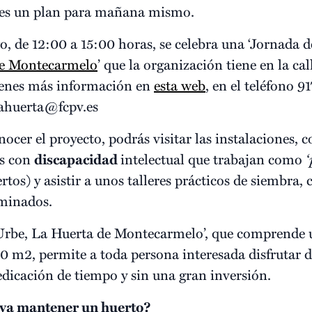
enes un plan para mañana mismo.
 de 12:00 a 15:00 horas, se celebra una ‘Jornada d
de Montecarmelo
’ que la organización tiene en la ca
ienes más información en
esta web
, en el teléfono 91
 lahuerta@fcpv.es
ocer el proyecto, podrás visitar las instalaciones,
as con
discapacidad
intelectual que trabajan como
‘
os) y asistir a unos talleres prácticos de siembra,
rminados.
Urbe, La Huerta de Montecarmelo’, que comprende 
0 m2, permite a toda persona interesada disfrutar d
dicación de tiempo y sin una gran inversión.
eva mantener un huerto?