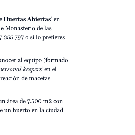
e
Huertas Abiertas
’ en
lle Monasterio de las
7 355 797 o si lo prefieres
 conocer al equipo (formado
personal keepers’
en el
 creación de macetas
un área de 7.500 m2 con
e un huerto en la ciudad