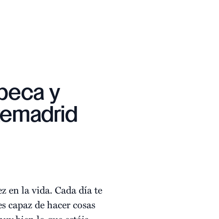
 beca y
temadrid
z en la vida. Cada día te
es capaz de hacer cosas
y bien lo que estáis