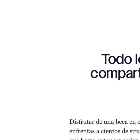
Todo l
compart
Disfrutar de una beca en e
enfrentas a cientos de sit
que hasta entonces creías