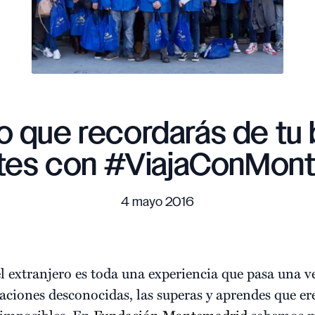
o que recordarás de tu
es con #ViajaConMon
4 mayo 2016
l extranjero es toda una experiencia que pasa una ve
uaciones desconocidas, las superas y aprendes que er
 imposibles. En
Fundación Montemadrid
sabemos mu