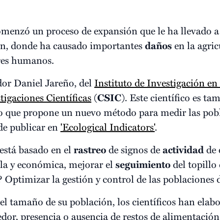
comenzó un proceso de expansión que le ha llevado a 
eón, donde ha causado importantes
daños
en la agric
res humanos.
ador Daniel Jareño, del
Instituto de Investigación en
tigaciones Científicas
(
CSIC
). Este científico es ta
io que propone un nuevo método para medir las pob
 de publicar en
'Ecological Indicators'
.
 está basado en el
rastreo
de signos de
actividad
de 
lla y económica, mejorar el
seguimiento
del topillo
? Optimizar la gestión y control de las poblaciones 
el tamaño de su población, los científicos han elab
edor, presencia o ausencia de restos de alimentació