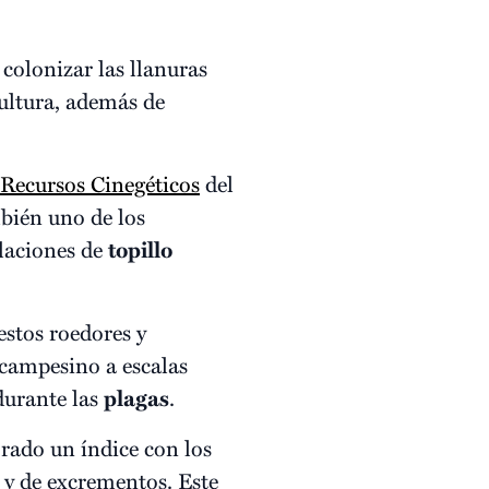
colonizar las llanuras
ultura, además de
 Recursos Cinegéticos
del
mbién uno de los
laciones de
topillo
estos roedores y
 campesino a escalas
durante las
plagas
.
orado un índice con los
n y de excrementos. Este