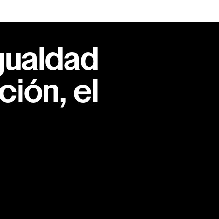
gualdad
ión, el