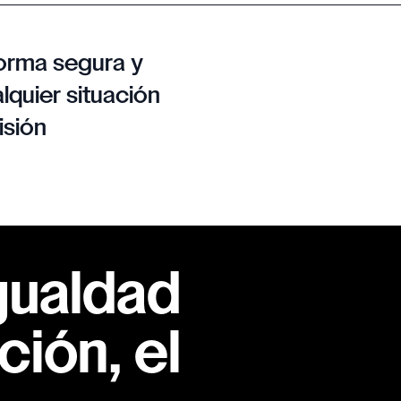
orma segura y
lquier situación
isión
gualdad
ión, el