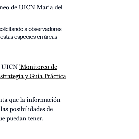
áneo de UICN María del
 solicitando a observadores
 estas especies en áreas
la UICN
'Monitoreo de
trategia y Guía Práctica
nta que la información
as posibilidades de
ue puedan tener.