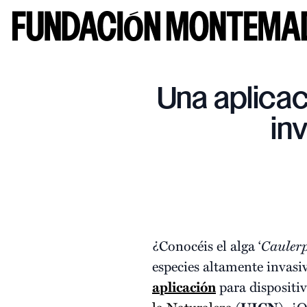
Una aplicac
in
¿Conocéis el alga ‘
Cauler
especies altamente invasi
aplicación
para dispositiv
la Naturaleza
(
). ¿