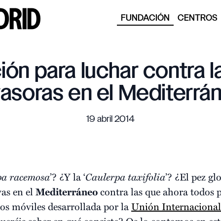
FUNDACIÓN
CENTROS
ión para luchar contra 
vasoras en el Mediterrá
19 abril 2014
pa racemosa
’? ¿Y la ‘
Caulerpa taxifolia
’? ¿El pez glo
vas en el
Mediterráneo
contra las que ahora todos
os móviles desarrollada por la
Unión Internacional
Queréis saber en qué consiste? Os lo contamos en est