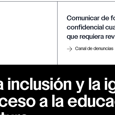
Comunicar de f
confidencial cua
que requiera rev
Canal de denuncias
inclusión y la i
ceso a la educac