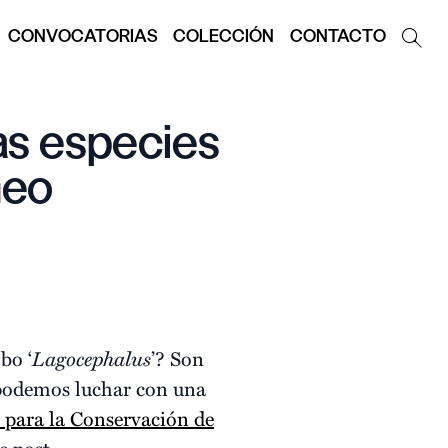
CONVOCATORIAS
COLECCIÓN
CONTACTO
las especies
neo
bo ‘
Lagocephalus
’? Son
 podemos luchar con una
 para la Conservación de
e post.