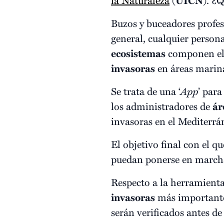
UICN
Buzos y buceadores profesi
general, cualquier person
ecosistemas
componen el 
invasoras
en áreas marina
Se trata de una ‘
App
’ para
los administradores de
ár
invasoras en el Mediterrá
El objetivo final con el q
puedan ponerse en marcha 
Respecto a la herramienta 
invasoras
más importante
serán verificados antes de