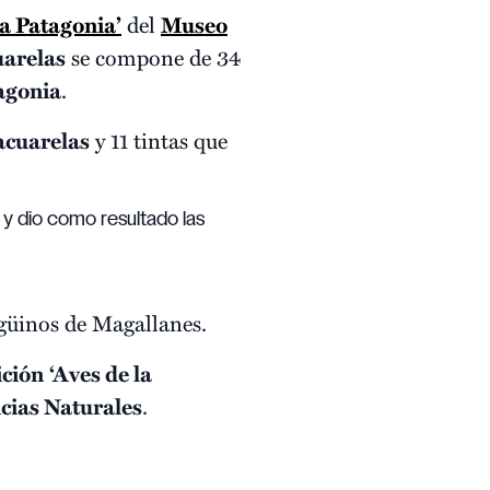
la Patagonia’
del
Museo
uarelas
se compone de 34
agonia
.
acuarelas
y 11 tintas que
y dio como resultado las
ngüinos de Magallanes.
ición
‘Aves de la
cias Naturales
.