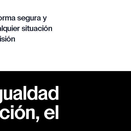
orma segura y
lquier situación
isión
gualdad
ión, el