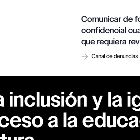
Comunicar de f
confidencial cua
que requiera rev
Canal de denuncias
inclusión y la i
ceso a la educac