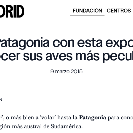
FUNDACIÓN
CENTROS
a Patagonia con esta exp
cer sus aves más pecul
9 marzo 2015
CN
r’
, o más bien a ‘volar’ hasta la
Patagonia
para cono
región más austral de Sudamérica.