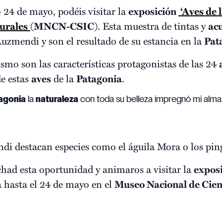
 24 de mayo, podéis visitar la
exposición
‘Aves de 
urales
(
MNCN-CSIC
). Esta muestra de tintas y
ac
uzmendi y son el resultado de su estancia en la
Pat
ismo son las características protagonistas de las 24
e estas
aves
de la
Patagonia
.
agonia
la
naturaleza
con toda su belleza impregnó mi alma 
di destacan especies como el águila Mora o los pi
chad esta oportunidad y animaros a visitar la
expos
a hasta el 24 de mayo en el
Museo Nacional de Cien