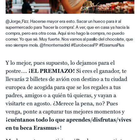
@Jorge_Fizz. Hacerse mayor era esto. Sacar un hueco para ir al
supermercado para "hacer la compra". A ver, que en casa ya hacía la
compra, pero era otra cosa. Aquí si no hago la compra, no puedo
comer. Yo que sé. Muy fuerte. Nos vamos al pasillo del chocolate, que
eso siempre mola. @fmontemadrid #EurobecasFP #ErasmusPlus
Y lo mejor, pues supuesto, lo dejamos para el
postre….
¡EL PREMIAZO!
Si eres el ganador, te
llevarás 2 billetes de avión con destino a tu ciudad
europea de acogida para que se los regales a tus
padres, amigos o a quién tú quieras, y vayan a
visitarte en agosto. ¿Merece la pena, no? Pues
venga, ponte a capturar tus mejores momentos y
¡cuéntanos todo lo que aprendes/disfrutas/vives
en tu beca Erasmus+
!