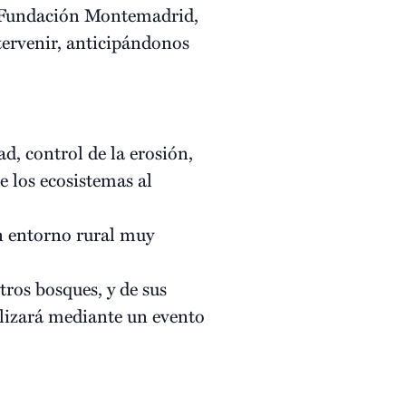
e Fundación Montemadrid,
ntervenir, anticipándonos
d, control de la erosión,
e los ecosistemas al
un entorno rural muy
tros bosques, y de sus
alizará mediante un evento