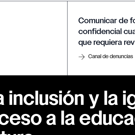
Comunicar de f
confidencial cua
que requiera rev
Canal de denuncias
inclusión y la i
ceso a la educac