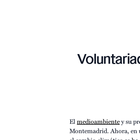
Voluntaria
El
medioambiente
y su pr
Montemadrid. Ahora, en u
el cambio climático se ha