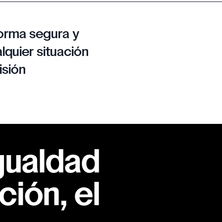
orma segura y
lquier situación
isión
gualdad
ión, el